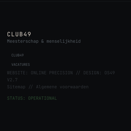
CLUB49
Meesterschap & menselijkheid
CLUB49
VACATURES
WEBSITE:
ONLINE PRECISION
// DESIGN: OS49
V2.7
Sitemap
//
Algemene voorwaarden
STATUS: OPERATIONAL