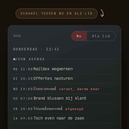
SCHAKEL TUSSEN NU EN ALS LID
Nu
Als lid
DONDERDAG · 22:41
JOUW AGENDA
Mailbox wegwerken
MA 21:00
Offertes nasturen
DI 20:30
Date-avond
WO 19:00
verzet, derde keer
Brand blussen bij klant
DO 07:00
Vriendenavond
VR 20:00
afgezegd
Toch even naar de zaak
ZA 09:00