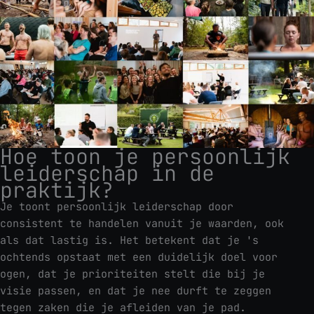
Hoe toon je persoonlijk
leiderschap in de
praktijk?
Je toont persoonlijk leiderschap door
consistent te handelen vanuit je waarden, ook
als dat lastig is. Het betekent dat je 's
ochtends opstaat met een duidelijk doel voor
ogen, dat je prioriteiten stelt die bij je
visie passen, en dat je nee durft te zeggen
tegen zaken die je afleiden van je pad.