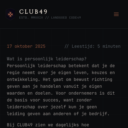
Ga
naar
CLUB49
de
ESTD. MMXXIV // LANDGOED CODE49
inhoud
17 oktober 2025
//
Leestijd:
5
minuten
Wat is persoonlijk leiderschap?
Persoonlijk leiderschap betekent dat je de
regie neemt over je eigen leven, keuzes en
ontwikkeling. Het gaat om bewust richting
geven aan je handelen vanuit je eigen
waarden en doelen. Voor ondernemers is dit
de basis voor succes, want zonder
leiderschap over jezelf kun je geen
leiding geven aan anderen of je bedrijf.
Bij
CLUB49
zien we dagelijks hoe